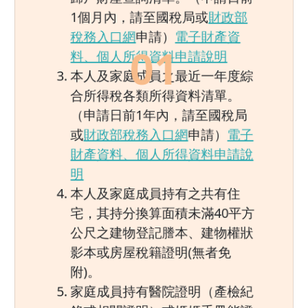
1個月內，請至國稅局或
財政部
稅務入口網
申請）
電子財產資
0
1
料、個人所得資料申請說明
本人及家庭成員之最近一年度綜
合所得稅各類所得資料清單。
（申請日前1年內，請至國稅局
或
財政部稅務入口網
申請）
電子
財產資料、個人所得資料申請說
明
本人及家庭成員持有之共有住
宅，其持分換算面積未滿40平方
公尺之建物登記謄本、建物權狀
影本或房屋稅籍證明(無者免
附)。
家庭成員持有醫院證明（產檢紀